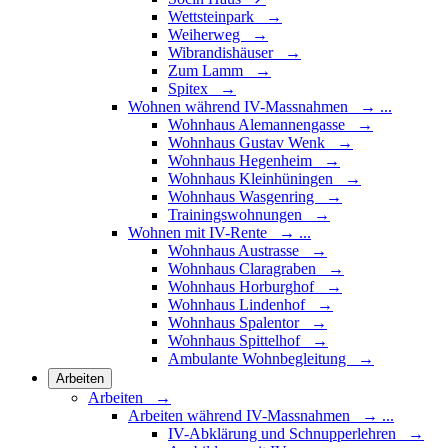
Wettsteinpark →
Weiherweg →
Wibrandishäuser →
Zum Lamm →
Spitex →
Wohnen während IV-Massnahmen
→
...
Wohnhaus Alemannengasse →
Wohnhaus Gustav Wenk →
Wohnhaus Hegenheim →
Wohnhaus Kleinhüningen →
Wohnhaus Wasgenring →
Trainingswohnungen →
Wohnen mit IV-Rente
→
...
Wohnhaus Austrasse →
Wohnhaus Claragraben →
Wohnhaus Horburghof →
Wohnhaus Lindenhof →
Wohnhaus Spalentor →
Wohnhaus Spittelhof →
Ambulante Wohnbegleitung →
Arbeiten
Arbeiten →
Arbeiten während IV-Massnahmen
→
...
IV-Abklärung und Schnupperlehren →