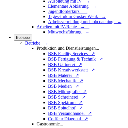
Ausbildung mit IV →
Elementare Abklärung →
Jugendförderkurs →
Tagesstruktur Gustav Wenk →
Arbeitsvermittlung und Jobcoaching →
Arbeiten mit IV-Rente
→
...
Mittwochsführung →
Betriebe
Betriebe →
Produktion und Dienstleistungen
...
BSB Facility Services ↗
BSB Fertigung & Technik ↗
BSB Gärtnerei ↗
BSB Kreativwerkstatt ↗
BSB Malerei ↗
BSB Mechanik ↗
BSB Medien ↗
BSB Mikrografie ↗
BSB Schreinerei ↗
BSB Spektrum ↗
BSB Spittelhof ↗
BSB Versandhandel ↗
Coiffeur Diagonal ↗
Gastronomie
...