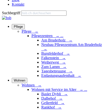
Kontakt
Suchbegriff
Pflege
Pflege →
Pflegezentren
→
...
Am Bruderholz →
Neubau Pflegezentrum Am Bruderholz
→
Burgfelderhof →
Falkenstein →
Weiherweg →
Zum Lamm →
Tagesbetreuung →
Entlastungsaufenthalt →
Wohnen
Wohnen →
Wohnen mit Service im Alter
→
...
Basler Dybli →
Dalbehof →
Gellertfeld →
Rankhof →