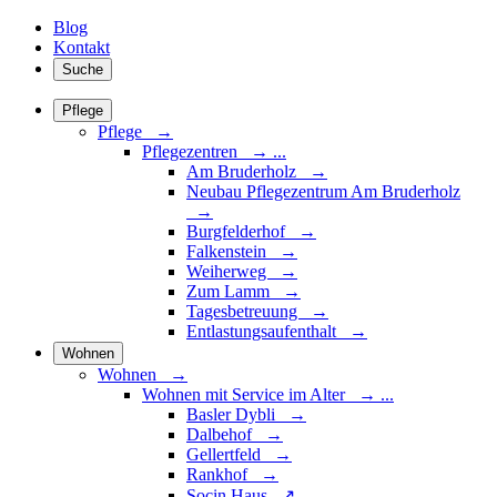
Blog
Kontakt
Suche
Pflege
Pflege →
Pflegezentren
→
...
Am Bruderholz →
Neubau Pflegezentrum Am Bruderholz
→
Burgfelderhof →
Falkenstein →
Weiherweg →
Zum Lamm →
Tagesbetreuung →
Entlastungsaufenthalt →
Wohnen
Wohnen →
Wohnen mit Service im Alter
→
...
Basler Dybli →
Dalbehof →
Gellertfeld →
Rankhof →
Socin Haus ↗