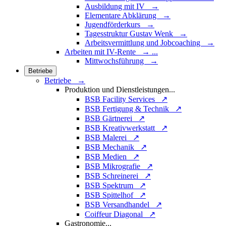
Ausbildung mit IV →
Elementare Abklärung →
Jugendförderkurs →
Tagesstruktur Gustav Wenk →
Arbeitsvermittlung und Jobcoaching →
Arbeiten mit IV-Rente
→
...
Mittwochsführung →
Betriebe
Betriebe →
Produktion und Dienstleistungen
...
BSB Facility Services ↗
BSB Fertigung & Technik ↗
BSB Gärtnerei ↗
BSB Kreativwerkstatt ↗
BSB Malerei ↗
BSB Mechanik ↗
BSB Medien ↗
BSB Mikrografie ↗
BSB Schreinerei ↗
BSB Spektrum ↗
BSB Spittelhof ↗
BSB Versandhandel ↗
Coiffeur Diagonal ↗
Gastronomie
...