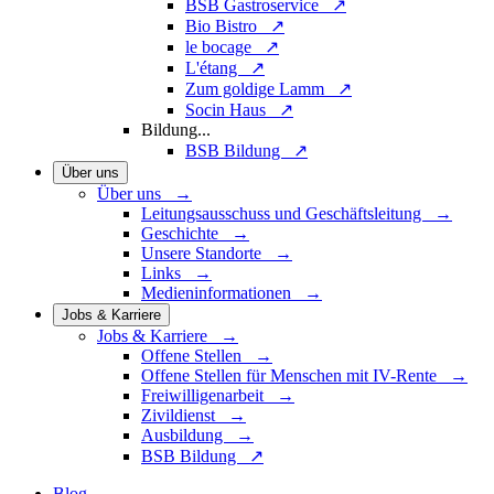
BSB Gastroservice ↗
Bio Bistro ↗
le bocage ↗
L'étang ↗
Zum goldige Lamm ↗
Socin Haus ↗
Bildung
...
BSB Bildung ↗
Über uns
Über uns →
Leitungsausschuss und Geschäftsleitung →
Geschichte →
Unsere Standorte →
Links →
Medieninformationen →
Jobs & Karriere
Jobs & Karriere →
Offene Stellen →
Offene Stellen für Menschen mit IV-Rente →
Freiwilligenarbeit →
Zivildienst →
Ausbildung →
BSB Bildung ↗
Blog