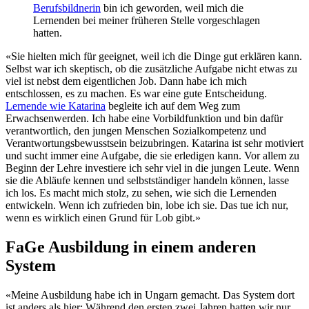
Berufsbildnerin
bin ich geworden, weil mich die
Lernenden bei meiner früheren Stelle vorgeschlagen
hatten.
«Sie hielten mich für geeignet, weil ich die Dinge gut erklären kann.
Selbst war ich skeptisch, ob die zusätzliche Aufgabe nicht etwas zu
viel ist nebst dem eigentlichen Job. Dann habe ich mich
entschlossen, es zu machen. Es war eine gute Entscheidung.
Lernende wie Katarina
begleite ich auf dem Weg zum
Erwachsenwerden. Ich habe eine Vorbildfunktion und bin dafür
verantwortlich, den jungen Menschen Sozialkompetenz und
Verantwortungsbewusstsein beizubringen. Katarina ist sehr motiviert
und sucht immer eine Aufgabe, die sie erledigen kann. Vor allem zu
Beginn der Lehre investiere ich sehr viel in die jungen Leute. Wenn
sie die Abläufe kennen und selbstständiger handeln können, lasse
ich los. Es macht mich stolz, zu sehen, wie sich die Lernenden
entwickeln. Wenn ich zufrieden bin, lobe ich sie. Das tue ich nur,
wenn es wirklich einen Grund für Lob gibt.»
FaGe Ausbildung in einem anderen
System
«Meine Ausbildung habe ich in Ungarn gemacht. Das System dort
ist anders als hier: Während den ersten zwei Jahren hatten wir nur