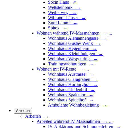
Socin Haus ↗
Wettsteinpark →
Weiherweg →
Wibrandishäuser →
Zum Lamm →
Spitex →
Wohnen während IV-Massnahmen
→
...
Wohnhaus Alemannengasse →
Wohnhaus Gustav Wenk →
Wohnhaus Hegenheim →
Wohnhaus Kleinhüningen →
Wohnhaus Wasgenring →
Trainingswohnungen →
Wohnen mit IV-Rente
→
...
Wohnhaus Austrasse →
Wohnhaus Claragraben →
Wohnhaus Horburghof →
Wohnhaus Lindenhof →
Wohnhaus Spalentor →
Wohnhaus Spittelhof →
Ambulante Wohnbegleitung →
Arbeiten
Arbeiten →
Arbeiten während IV-Massnahmen
→
...
IV-Abklärung und Schnupperlehren →