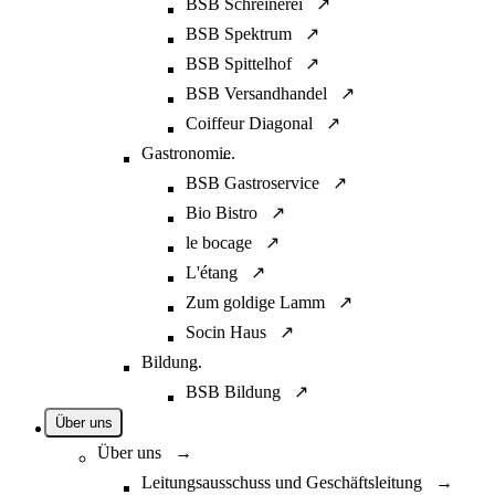
BSB Schreinerei ↗
BSB Spektrum ↗
BSB Spittelhof ↗
BSB Versandhandel ↗
Coiffeur Diagonal ↗
Gastronomie
...
BSB Gastroservice ↗
Bio Bistro ↗
le bocage ↗
L'étang ↗
Zum goldige Lamm ↗
Socin Haus ↗
Bildung
...
BSB Bildung ↗
Über uns
Über uns →
Leitungsausschuss und Geschäftsleitung →