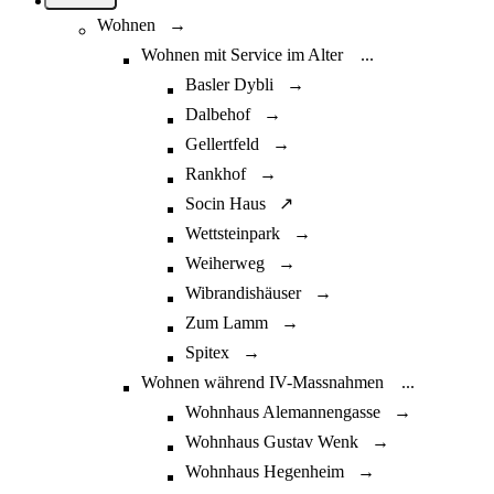
Wohnen →
Wohnen mit Service im Alter
...
Basler Dybli →
Dalbehof →
Gellertfeld →
Rankhof →
Socin Haus ↗
Wettsteinpark →
Weiherweg →
Wibrandishäuser →
Zum Lamm →
Spitex →
Wohnen während IV-Massnahmen
...
Wohnhaus Alemannengasse →
Wohnhaus Gustav Wenk →
Wohnhaus Hegenheim →