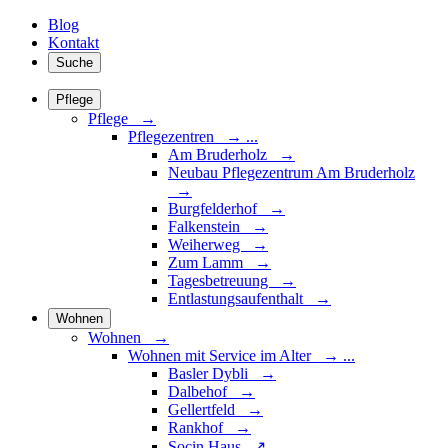
Blog
Kontakt
Suche
Pflege
Pflege →
Pflegezentren
→
...
Am Bruderholz →
Neubau Pflegezentrum Am Bruderholz
→
Burgfelderhof →
Falkenstein →
Weiherweg →
Zum Lamm →
Tagesbetreuung →
Entlastungsaufenthalt →
Wohnen
Wohnen →
Wohnen mit Service im Alter
→
...
Basler Dybli →
Dalbehof →
Gellertfeld →
Rankhof →
Socin Haus ↗