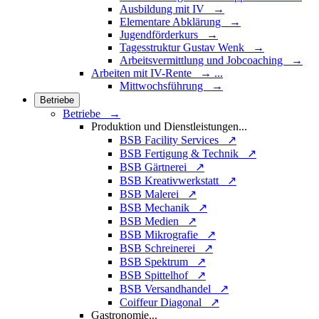
Ausbildung mit IV →
Elementare Abklärung →
Jugendförderkurs →
Tagesstruktur Gustav Wenk →
Arbeitsvermittlung und Jobcoaching →
Arbeiten mit IV-Rente
→
...
Mittwochsführung →
Betriebe
Betriebe →
Produktion und Dienstleistungen
...
BSB Facility Services ↗
BSB Fertigung & Technik ↗
BSB Gärtnerei ↗
BSB Kreativwerkstatt ↗
BSB Malerei ↗
BSB Mechanik ↗
BSB Medien ↗
BSB Mikrografie ↗
BSB Schreinerei ↗
BSB Spektrum ↗
BSB Spittelhof ↗
BSB Versandhandel ↗
Coiffeur Diagonal ↗
Gastronomie
...