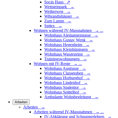
Socin Haus ↗
Wettsteinpark →
Weiherweg →
Wibrandishäuser →
Zum Lamm →
Spitex →
Wohnen während IV-Massnahmen
→
...
Wohnhaus Alemannengasse →
Wohnhaus Gustav Wenk →
Wohnhaus Hegenheim →
Wohnhaus Kleinhüningen →
Wohnhaus Wasgenring →
Trainingswohnungen →
Wohnen mit IV-Rente
→
...
Wohnhaus Austrasse →
Wohnhaus Claragraben →
Wohnhaus Horburghof →
Wohnhaus Lindenhof →
Wohnhaus Spalentor →
Wohnhaus Spittelhof →
Ambulante Wohnbegleitung →
Arbeiten
Arbeiten →
Arbeiten während IV-Massnahmen
→
...
IV-Abklärung und Schnupperlehren →