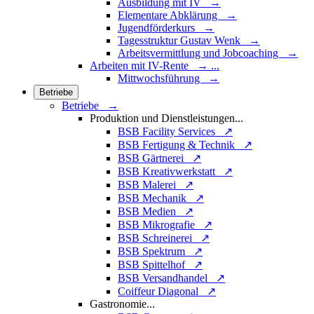
Ausbildung mit IV →
Elementare Abklärung →
Jugendförderkurs →
Tagesstruktur Gustav Wenk →
Arbeitsvermittlung und Jobcoaching →
Arbeiten mit IV-Rente
→
...
Mittwochsführung →
Betriebe
Betriebe →
Produktion und Dienstleistungen
...
BSB Facility Services ↗
BSB Fertigung & Technik ↗
BSB Gärtnerei ↗
BSB Kreativwerkstatt ↗
BSB Malerei ↗
BSB Mechanik ↗
BSB Medien ↗
BSB Mikrografie ↗
BSB Schreinerei ↗
BSB Spektrum ↗
BSB Spittelhof ↗
BSB Versandhandel ↗
Coiffeur Diagonal ↗
Gastronomie
...