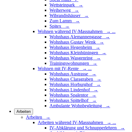
Wettsteinpark →
Weiherweg →
Wibrandishäuser →
Zum Lamm →
Spitex →
Wohnen während IV-Massnahmen
→
...
Wohnhaus Alemannengasse →
Wohnhaus Gustav Wenk →
Wohnhaus Hegenheim →
Wohnhaus Kleinhüningen →
Wohnhaus Wasgenring →
Trainingswohnungen →
Wohnen mit IV-Rente
→
...
Wohnhaus Austrasse →
Wohnhaus Claragraben →
Wohnhaus Horburghof →
Wohnhaus Lindenhof →
Wohnhaus Spalentor →
Wohnhaus Spittelhof →
Ambulante Wohnbegleitung →
Arbeiten
Arbeiten →
Arbeiten während IV-Massnahmen
→
...
IV-Abklärung und Schnupperlehren →