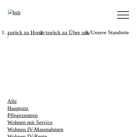
zurück zu
Home
zurück zu
Über uns
Unsere Standorte
/
/
/
Alle
Hauptsitz
Pflegezentren
Wohnen mit Service
Wohnen IV-Massnahmen
Wohnen IV-Rente