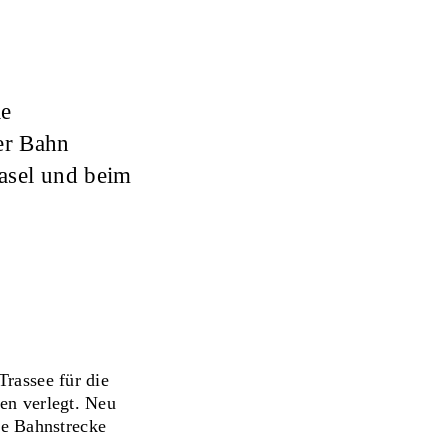
ie
er Bahn
asel und beim
rassee für die
en verlegt. Neu
ie Bahnstrecke