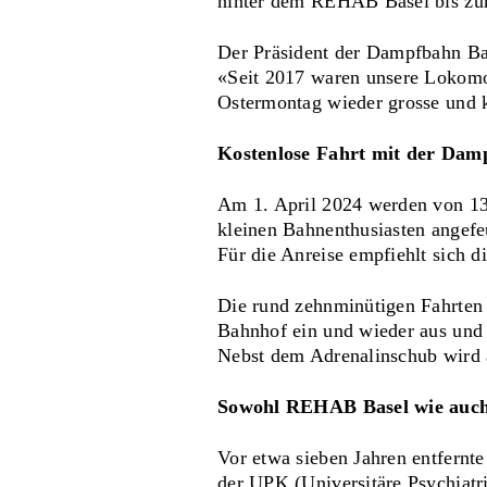
hinter dem REHAB Basel bis zum
Der Präsident der Dampfbahn Bas
«Seit 2017 waren unsere Lokomot
Ostermontag wieder grosse und k
Kostenlose Fahrt mit der Dam
Am 1. April 2024 werden von 13
kleinen Bahnenthusiasten angefe
Für die Anreise empfiehlt sich d
Die rund zehnminütigen Fahrten 
Bahnhof ein und wieder aus und 
Nebst dem Adrenalinschub wird a
Sowohl REHAB Basel wie auch
Vor etwa sieben Jahren entfernt
der UPK (Universitäre Psychiatri