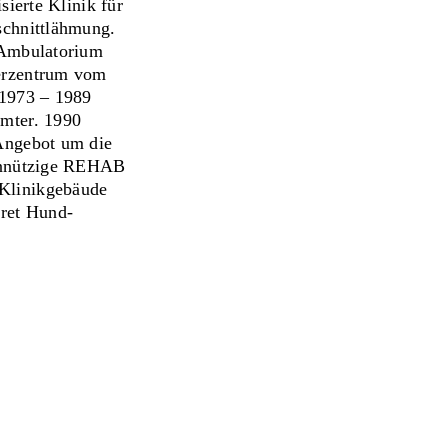
sierte Klinik für
schnittlähmung.
 Ambulatorium
kerzentrum vom
 1973 – 1989
hmter. 1990
Angebot um die
einnützige REHAB
 Klinikgebäude
ret Hund-