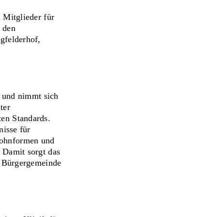
 Mitglieder für
i den
gfelderhof,
n und nimmt sich
ter
ten Standards.
nisse für
Wohnformen und
 Damit sorgt das
er Bürgergemeinde