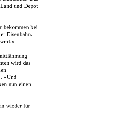
k Land und Depot
der bekommen bei
der Eisenbahn.
swert.»
nittlähmung
nten wird das
den
t. «Und
ben nun einen
hn wieder für