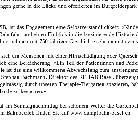
en gerne in die Lücke und offerierten im Burgfelderpar
BSB, ist das Engagement eine Selbstverständlichkeit: «Kin
ahnfahrt und einen Einblick in die faszinierende Historie 
Unternehmen mit 750-jähriger Geschichte sehr unterstützen
sich um Menschen mit einer Hirnschädigung oder Quersch
eb eine Bereicherung. «Ein Teil der Patientinnen und Patie
 sie ist das eine willkommene Abwechslung zum anstrengen
ich Stephan Bachmann, Direktor des REHAB Basel, überzeug
elmässig durch unseren Therapie-Tiergarten spazieren, ha
ände zu besuchen.»
at am Sonntagnachmittag bei schönem Wetter die Gartenba
um Bahnbetrieb finden Sie auf
www.dampfbahn-basel.ch