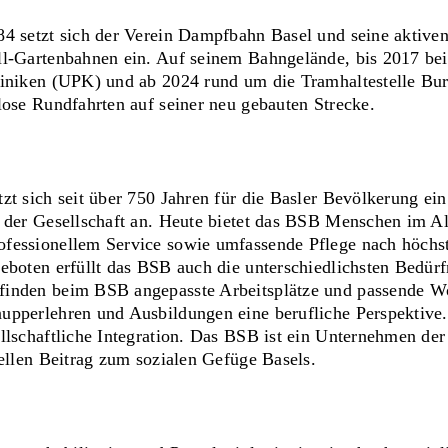
84 setzt sich der Verein Dampfbahn Basel und seine aktiven
ll-Gartenbahnen ein. Auf seinem Bahngelände, bis 2017 be
liniken (UPK) und ab 2024 rund um die Tramhaltestelle Bur
lose Rundfahrten auf seiner neu gebauten Strecke.
zt sich seit über 750 Jahren für die Basler Bevölkerung ei
e der Gesellschaft an. Heute bietet das BSB Menschen im Al
ofessionellem Service sowie umfassende Pflege nach höchs
eboten erfüllt das BSB auch die unterschiedlichsten Bedürf
finden beim BSB angepasste Arbeitsplätze und passende 
upperlehren und Ausbildungen eine berufliche Perspektive.
ellschaftliche Integration. Das BSB ist ein Unternehmen d
iellen Beitrag zum sozialen Gefüge Basels.