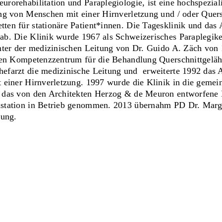
orehabilitation und Paraplegiologie, ist eine hochspeziali
ng von Menschen mit einer Hirnverletzung und / oder Quer
en für stationäre Patient*innen. Die Tagesklinik und das
ab. Die Klinik wurde 1967 als Schweizerisches Paraplegi
nter der medizinischen Leitung von Dr. Guido A. Zäch von
alen Kompetenzzentrum für die Behandlung Querschnittgelä
efarzt die medizinische Leitung und erweiterte 1992 das 
t einer Hirnverletzung. 1997 wurde die Klinik in die gem
 das von den Architekten Herzog & de Meuron entworfene
astation in Betrieb genommen. 2013 übernahm PD Dr. Marg
tung.