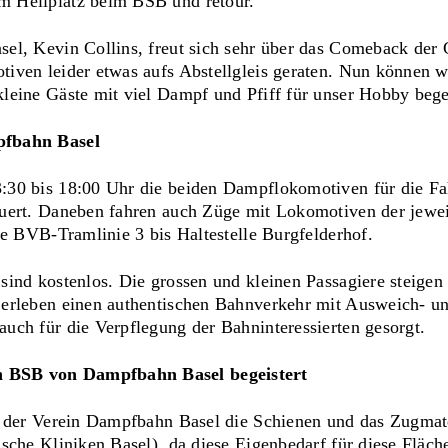
 Heliplatz beim BSB und retour.
el, Kevin Collins, freut sich sehr über das Comeback der
iven leider etwas aufs Abstellgleis geraten. Nun können w
leine Gäste mit viel Dampf und Pfiff für unser Hobby bege
pfbahn Basel
:30 bis 18:00 Uhr die beiden Dampflokomotiven für die Fa
uert. Daneben fahren auch Züge mit Lokomotiven der jewei
ie BVB-Tramlinie 3 bis Haltestelle Burgfelderhof.
sind kostenlos. Die grossen und kleinen Passagiere steigen
erleben einen authentischen Bahnverkehr mit Ausweich- un
uch für die Verpflegung der Bahninteressierten gesorgt.
 BSB von Dampfbahn Basel begeistert
e der Verein Dampfbahn Basel die Schienen und das Zugmat
sche Kliniken Basel), da diese Eigenbedarf für diese Fläc