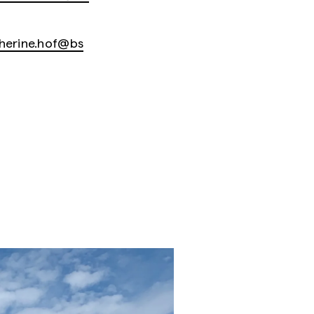
herine.hof@bs