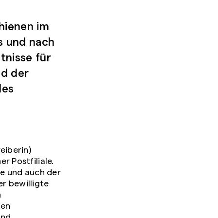
hienen im
s und nach
tnisse für
nd der
des
eiberin)
r Postfiliale.
e und auch der
r bewilligte
n
nen
und