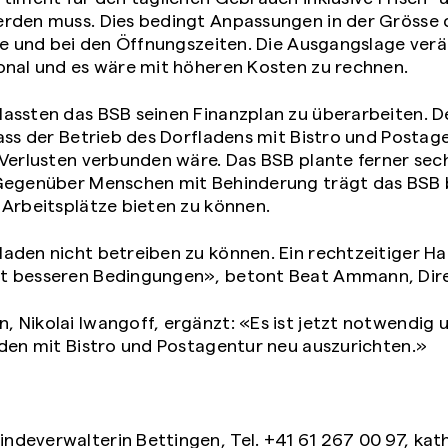
erden muss. Dies bedingt Anpassungen in der Grösse 
tte und bei den Öffnungszeiten. Die Ausgangslage verä
onal und es wäre mit höheren Kosten zu rechnen.
assten das BSB seinen Finanzplan zu überarbeiten. D
ass der Betrieb des Dorfladens mit Bistro und Postag
 Verlusten verbunden wäre. Das BSB plante ferner se
 Gegenüber Menschen mit Behinderung trägt das BSB
 Arbeitsplätze bieten zu können.
aden nicht betreiben zu können. Ein rechtzeitiger Hal
t besseren Bedingungen», betont Beat Ammann, Dir
 Nikolai Iwangoff, ergänzt: «Es ist jetzt notwendig u
aden mit Bistro und Postagentur neu auszurichten.»
deverwalterin Bettingen, Tel. +41 61 267 00 97,
kat