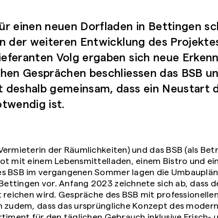
ür einen neuen Dorfladen in Bettingen sc
In der weiteren Entwicklung des Projekte
eferanten Volg ergaben sich neue Erkenn
chen Gesprächen beschliessen das BSB u
 deshalb gemeinsam, dass ein Neustart 
twendig ist.
ermieterin der Räumlichkeiten) und das BSB (als Betr
t mit einem Lebensmittelladen, einem Bistro und eine
des BSB im vergangenen Sommer lagen die Umbauplän
ttingen vor. Anfang 2023 zeichnete sich ab, dass de
t reichen wird. Gespräche des BSB mit professionelle
en zudem, dass das ursprüngliche Konzept des moder
rtiment für den täglichen Gebrauch inklusive Frisch- 