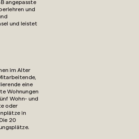
BSB angepasste
perlehren und
und
sel und leistet
hen im Alter
Mitarbeitende,
dierende eine
chte Wohnungen
 fünf Wohn- und
te oder
nplätze in
Die 20
dungsplätze.