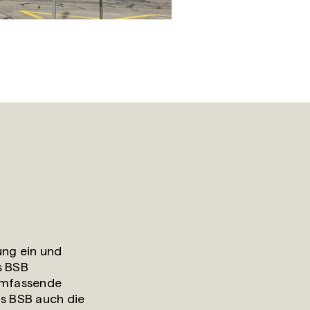
ung ein und
s BSB
umfassende
as BSB auch die