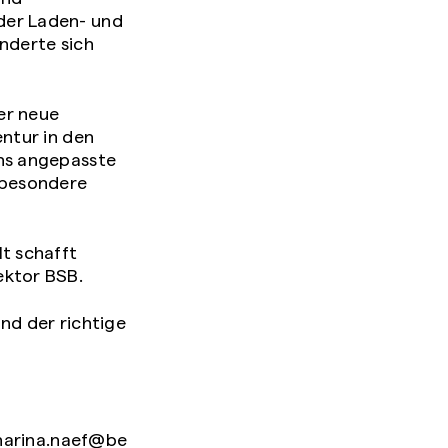
der Laden- und
nderte sich
er neue
entur in den
chs angepasste
 besondere
t schafft
ektor BSB.
nd der richtige
harina.naef@be