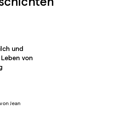
schichten
lch und
m Leben von
g
 von Jean