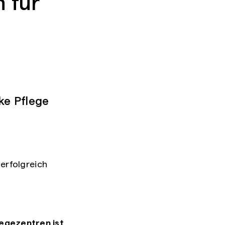
n für
ke Pflege
 erfolgreich
egezentren ist