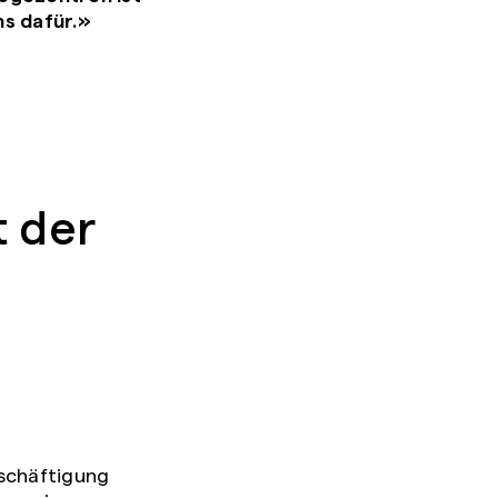
s dafür.»
t der
eschäftigung