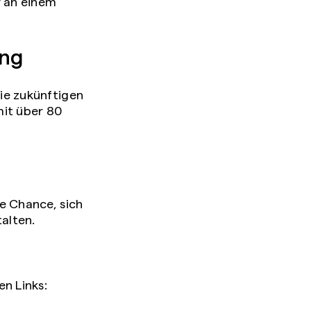
r an einem
ung
sie zukünftigen
mit über 80
ge Chance, sich
alten.
n Links: