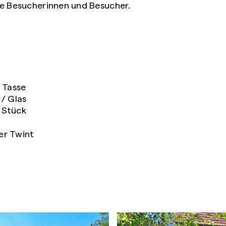
he Besucherinnen und Besucher.
asse
/ Glas
tück
er Twint