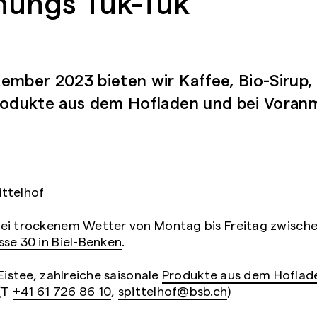
nungs Tuk-Tuk
ember 2023 bieten wir Kaffee, Bio-Sirup, 
Produkte aus dem Hofladen und bei Vora
ittelhof
bei trockenem Wetter von Montag bis Freitag zwische
se 30 in Biel-Benken
.
Eistee, zahlreiche saisonale
Produkte aus dem Hoflad
(T
+41 61 726 86 10
,
spittelhof@bsb.ch
)